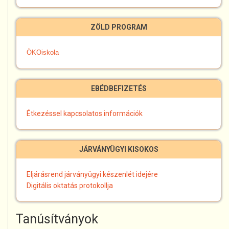
ZÖLD PROGRAM
ÖKOiskola
EBÉDBEFIZETÉS
Étkezéssel kapcsolatos információk
JÁRVÁNYÜGYI KISOKOS
Eljárásrend járványügyi készenlét idejére
Digitális oktatás protokollja
Tanúsítványok