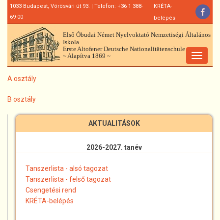
Ugrás
1033 Budapest, Vörösvári út 93. | Telefon: +36 1 388-
KRÉTA-
a
69-00
belépés
tartalomra
Első Óbudai Német Nyelvoktató Nemzetiségi Általános
Iskola
Erste Altofener Deutsche Nationalitätenschule
~ Alapítva 1869 ~
Toggle
navigat
A osztály
B osztály
AKTUALITÁSOK
2026-2027. tanév
Tanszerlista - alsó tagozat
Tanszerlista - felső tagozat
Csengetési rend
KRÉTA-belépés