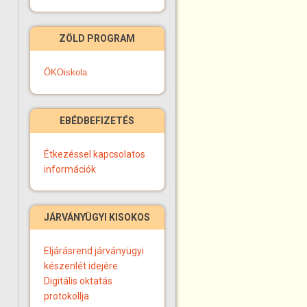
ZÖLD PROGRAM
ÖKOiskola
EBÉDBEFIZETÉS
Étkezéssel kapcsolatos
információk
JÁRVÁNYÜGYI KISOKOS
Eljárásrend járványügyi
készenlét idejére
Digitális oktatás
protokollja