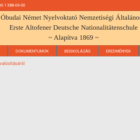
+36 1 388-69-00
 Óbudai Német Nyelvoktató Nemzetiségi Általános
Erste Altofener Deutsche Nationalitätenschule
~ Alapítva 1869 ~
DOKUMENTUMOK
BEISKOLÁZÁS
EREDMÉNYEK
alósításáról