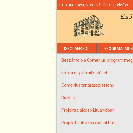
Ugrás
1033 Budapest, Vörösvári út 93. | Telefon: 
a
Első
tartalomra
ISKOLÁNKRÓL
PROGRAMJAINK
Beszámoló a Comenius program megv
Iskolai együttműködések
Comenius tanárasszisztens
Diáklap
Projekttalálkozó Litvániában
Projekttalálkozó iskolánkban