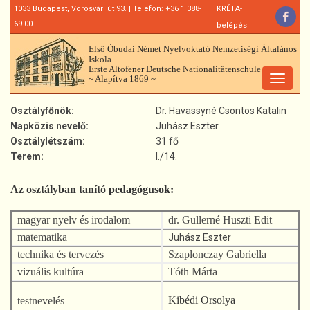
Ugrás
1033 Budapest, Vörösvári út 93. | Telefon: +36 1 388-
KRÉTA-
a
69-00
belépés
tartalomra
Első Óbudai Német Nyelvoktató Nemzetiségi Általános
Iskola
Erste Altofener Deutsche Nationalitätenschule
~ Alapítva 1869 ~
Toggle
navigat
Osztályfőnök
Dr. Havassyné Csontos Katalin
Napközis nevelő
Juhász Eszter
Osztálylétszám
31 fő
Terem
I./14.
Az osztályban tanító pedagógusok:
magyar nyelv és irodalom
dr. Gullerné Huszti Edit
matematika
Juhász Eszter
technika és tervezés
Szaplonczay Gabriella
vizuális kultúra
Tóth Márta
Kibédi Orsolya
testnevelés