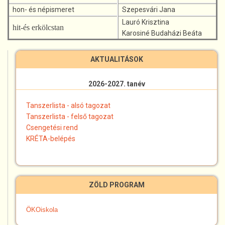
hon- és népismeret
Szepesvári Jana
Lauró Krisztina
hit-és erkölcstan
Karosiné Budaházi Beáta
AKTUALITÁSOK
2026-2027. tanév
Tanszerlista - alsó tagozat
Tanszerlista - felső tagozat
Csengetési rend
KRÉTA-belépés
ZÖLD PROGRAM
ÖKOiskola