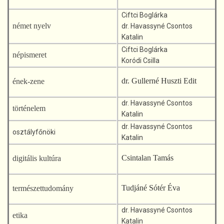
Ciftci Boglárka
német nyelv
dr. Havassyné Csontos
Katalin
Ciftci Boglárka
népismeret
Koródi Csilla
dr. Gullerné Huszti Edit
ének-zene
dr. Havassyné Csontos
történelem
Katalin
dr. Havassyné Csontos
osztályfőnöki
Katalin
Csintalan Tamás
digitális kultúra
Tudjáné Sótér Éva
természettudomány
dr. Havassyné Csontos
etika
Katalin